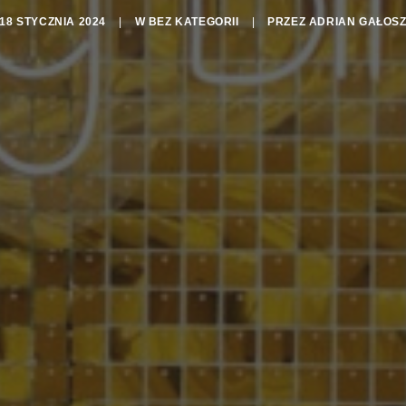
18 STYCZNIA 2024
|
W
BEZ KATEGORII
|
PRZEZ
ADRIAN GAŁOS