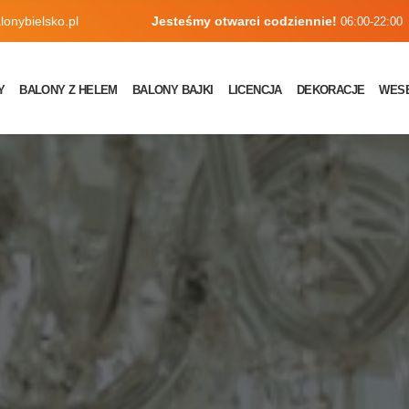
onybielsko.pl
Jesteśmy otwarci codziennie!
06:00-22:00
Y
BALONY Z HELEM
BALONY BAJKI
LICENCJA
DEKORACJE
WES