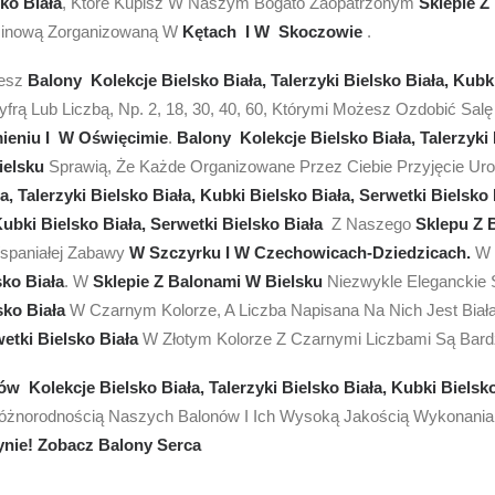
ko Biała
, Które Kupisz W Naszym Bogato Zaopatrzonym
Sklepie Z
dzinową Zorganizowaną W
Kętach I W Skoczowie
.
iesz
Balony Kolekcje Bielsko Biała, Talerzyki Bielsko Biała, Kubk
ą Lub Liczbą, Np. 2, 18, 30, 40, 60, Którymi Możesz Ozdobić Salę Ko
ieniu I W Oświęcimie
.
Balony Kolekcje Bielsko Biała, Talerzyki 
ielsku
Sprawią, Że Każde Organizowane Przez Ciebie Przyjęcie U
, Talerzyki Bielsko Biała, Kubki Bielsko Biała, Serwetki Bielsko
Kubki Bielsko Biała, Serwetki Bielsko Biała
Z Naszego
Sklepu Z 
spaniałej Zabawy
W Szczyrku I W Czechowicach-Dziedzicach.
W 
ko Biała
. W
Sklepie Z Balonami W Bielsku
Niezwykle Eleganckie
lsko Biała
W Czarnym Kolorze, A Liczba Napisana Na Nich Jest Biał
wetki Bielsko Biała
W Złotym Kolorze Z Czarnymi Liczbami Są Bard
w Kolekcje Bielsko Biała, Talerzyki Bielsko Biała, Kubki Bielsko
 Różnorodnością Naszych Balonów I Ich Wysoką Jakością Wykonania
ynie!
Zobacz Balony Serca