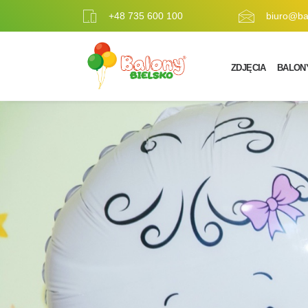
+48 735 600 100
biuro@bal
ZDJĘCIA
BALON