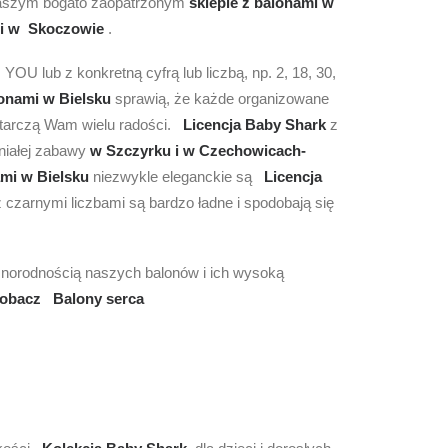
 naszym bogato zaopatrzonym
sklepie z balonami w
i w Skoczowie
.
 lub z konkretną cyfrą lub liczbą, np. 2, 18, 30,
lonami w Bielsku
sprawią, że każde organizowane
tarczą Wam wielu radości.
Licencja Baby Shark
z
niałej zabawy
w Szczyrku i w Czechowicach-
ami w Bielsku
niezwykle eleganckie są
Licencja
z czarnymi liczbami są bardzo ładne i spodobają się
óżnorodnością naszych balonów i ich wysoką
obacz Balony serca