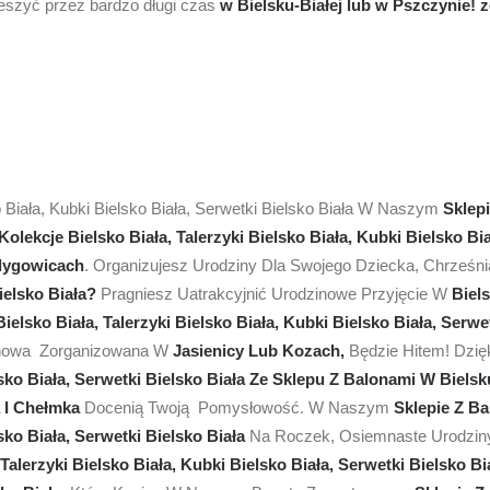
ieszyć przez bardzo długi czas
w Bielsku-Białej lub w Pszczynie!
z
o Biała, Kubki Bielsko Biała, Serwetki Bielsko Biała W Naszym
Sklepi
olekcje Bielsko Biała, Talerzyki Bielsko Biała, Kubki Bielsko Bi
dygowicach
. Organizujesz Urodziny Dla Swojego Dziecka, Chrześ
elsko Biała?
Pragniesz Uatrakcyjnić Urodzinowe Przyjęcie W
Biel
ielsko Biała, Talerzyki Bielsko Biała, Kubki Bielsko Biała, Serw
inowa Zorganizowana W
Jasienicy Lub Kozach,
Będzie Hitem! Dzi
lsko Biała, Serwetki Bielsko Biała Ze Sklepu Z Balonami W Bielsku
 I Chełmka
Docenią Twoją Pomysłowość. W Naszym
Sklepie Z B
lsko Biała, Serwetki Bielsko Biała
Na Roczek, Osiemnaste Urodziny,
Talerzyki Bielsko Biała, Kubki Bielsko Biała, Serwetki Bielsko B