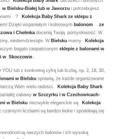
akości
Kolekcja Baby Shark
dla dzieci i dorosłych
ka
w Bielsku-Białej lub w Jaworzu
i potrzebujesz
alonami ?
Kolekcja Baby Shark ze sklepu z
tem! Dzięki wspaniałym i kolorowym
balonom
ze
szowa i Chełmka
docenią Twoją pomysłowość. W
dziny, siedemdziesiąte. W
Bielsku
mamy
Kolekcja
 naszym bogato zaopatrzonym
sklepie z balonami w
i w Skoczowie
.
 lub z konkretną cyfrą lub liczbą, np. 2, 18, 30,
lonami w Bielsku
sprawią, że każde organizowane
tarczą Wam wielu radości.
Kolekcja Baby Shark
spaniałej zabawy
w Szczyrku i w Czechowicach-
ami w Bielsku
niezwykle eleganckie są
Kolekcja
z czarnymi liczbami są bardzo ładne i spodobają się
óżnorodnością naszych balonów i ich wysoką