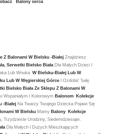
obacz Balony serca
e Z
Balonami W Bielsku -Białej
Znajdziesz
ała, Serwetki Bielsko Biała
Dla Małych Dzieci I
niaka Lub Wnuka
W Bielsku-Białej Lub W
sku Lub W Węgierskiej Górce
I Ozdobić Salę
etki Bielsko Biała Ze Sklepu Z Balonami W
ęki Wspaniałym I Kolorowym
Balonom Kolekcje
 -Białej
Na Twarzy Twojego Dziecka Pojawi Się
alonami W Bielsku
Mamy
Balony Kolekcje
 Trzydzieste Urodziny, Siedemdziesiąte.
iała
Dla Małych I Dużych Mieszkających