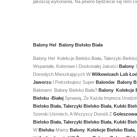
jakością wykonania. Na pewno będziecie się nimi c
Balony Hel Balony Bielsko Biała
Balony Hel Kolekcje Bielsko Biała, Talerzyki Bielsk
Wspaniałe, Kolorowe I Doskonałej Jakości
Balony K
Dorosłych Mieszkających W
Wilkowicach Lub Ło
Jaworzu
I Potrzebujesz Super
Balonów Balony Bi
Balonami Balony Bielsko Biała?
Balony Kolekcje B
Bielsku -Białej
Sprawią, Że Każda Impreza Urodz
Bielsko Biała, Talerzyki Bielsko Biała, Kubki Bie
Szeroki Uśmiech, A Wszyscy Dorośli Z
Goleszowa
Bielsko Biała, Talerzyki Bielsko Biała, Kubki Bie
W
Bielsku
Mamy
Balony Kolekcje Bielsko Biała, 