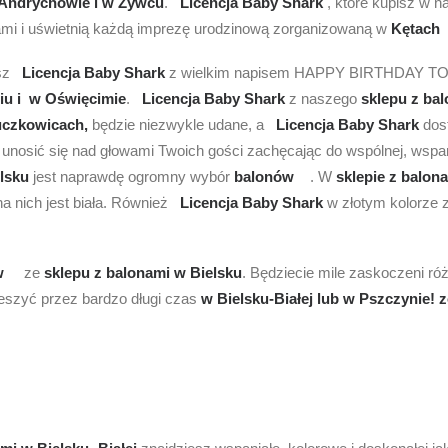
Andrychowie i w Żywcu
.
Licencja Baby Shark
, które kupisz w
ami i uświetnią każdą imprezę urodzinową zorganizowaną w
Kętach 
sz
Licencja Baby Shark
z wielkim napisem HAPPY BIRTHDAY TO YOU
iu i w Oświęcimie
.
Licencja Baby Shark
z naszego
sklepu z ba
czkowicach,
będzie niezwykle udane, a
Licencja Baby Shark
dos
unosić się nad głowami Twoich gości zachęcając do wspólnej, wspa
elsku
jest naprawdę ogromny wybór
balonów
. W
sklepie z balon
a nich jest biała. Również
Licencja Baby Shark
w złotym kolorze 
ów
ze
sklepu z balonami w Bielsku
. Będziecie mile zaskoczeni r
ieszyć przez bardzo długi czas
w Bielsku-Białej lub w Pszczynie!
z