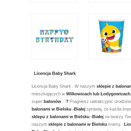
Licencja Baby Shark
Licencja Baby Shark . W naszym
sklepie z
balonam
mieszkających w
Wilkowicach lub Łodygowicach
super
balonów ?
Pragniesz uatrakcyjnić urodzin
balonami w Bielsku -Białej
sprawią, że każda imp
sklepu z balonami w Bielsku -Białej
na twarzy Two
naszym
sklepie z balonami w Bielsku
mamy
Lic