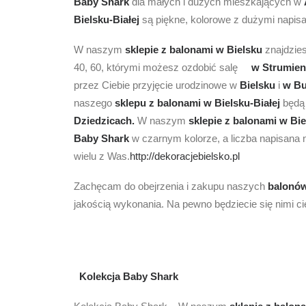
Baby Shark
dla małych i dużych mieszkających w
Bielsku-Białej
są piękne, kolorowe z dużymi napis
W naszym
sklepie z balonami w Bielsku
znajdzie
40, 60, którymi możesz ozdobić salę
w Strumien
przez Ciebie przyjęcie urodzinowe w
Bielsku
i
w Bu
naszego
sklepu z balonami w Bielsku-Białej
będą 
Dziedzicach.
W naszym
sklepie z balonami w Bi
Baby Shark
w czarnym kolorze, a liczba napisana n
wielu z Was.
http://dekoracjebielsko.pl
Zachęcam do obejrzenia i zakupu naszych
balon
jakością wykonania. Na pewno będziecie się nimi c
Kolekcja Baby Shark