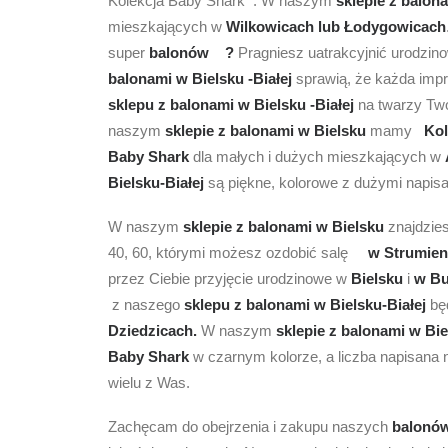
Kolekcja Baby Shark . W naszym
sklepie z
balona
mieszkających w
Wilkowicach lub Łodygowicach
super
balonów ?
Pragniesz uatrakcyjnić urodzin
balonami w Bielsku -Białej
sprawią, że każda imp
sklepu z balonami w Bielsku -Białej
na twarzy Two
naszym
sklepie z balonami w Bielsku
mamy
Kol
Baby Shark
dla małych i dużych mieszkających w
Bielsku-Białej
są piękne, kolorowe z dużymi napis
W naszym
sklepie z balonami w Bielsku
znajdzie
40, 60, którymi możesz ozdobić salę
w Strumien
przez Ciebie przyjęcie urodzinowe w
Bielsku
i
w Bu
z naszego
sklepu z balonami w Bielsku-Białej
będ
Dziedzicach.
W naszym
sklepie z balonami w Bi
Baby Shark
w czarnym kolorze, a liczba napisana n
wielu z Was.
Zachęcam do obejrzenia i zakupu naszych
balon