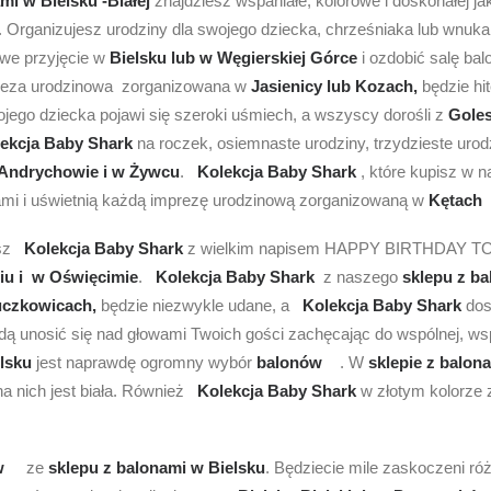
mi w Bielsku -Białej
znajdziesz wspaniałe, kolorowe i doskonałej j
. Organizujesz urodziny dla swojego dziecka, chrześniaka lub wnu
owe przyjęcie w
Bielsku lub w Węgierskiej Górce
i ozdobić salę b
reza urodzinowa zorganizowana w
Jasienicy lub Kozach,
będzie hi
jego dziecka pojawi się szeroki uśmiech, a wszyscy dorośli z
Gole
ekcja Baby Shark
na roczek, osiemnaste urodziny, trzydzieste uro
Andrychowie i w Żywcu
.
Kolekcja Baby Shark
, które kupisz w
ami i uświetnią każdą imprezę urodzinową zorganizowaną w
Kętach 
sz
Kolekcja Baby Shark
z wielkim napisem HAPPY BIRTHDAY TO YOU
iu i w Oświęcimie
.
Kolekcja Baby Shark
z naszego
sklepu z ba
czkowicach,
będzie niezwykle udane, a
Kolekcja Baby Shark
dos
ą unosić się nad głowami Twoich gości zachęcając do wspólnej, w
elsku
jest naprawdę ogromny wybór
balonów
. W
sklepie z balon
a nich jest biała. Również
Kolekcja Baby Shark
w złotym kolorze 
ów
ze
sklepu z balonami w Bielsku
. Będziecie mile zaskoczeni r