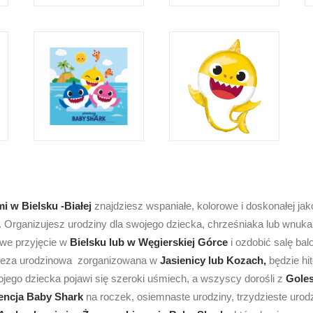
i w Bielsku -Białej
znajdziesz wspaniałe, kolorowe i doskonałej ja
. Organizujesz urodziny dla swojego dziecka, chrześniaka lub wnu
owe przyjęcie w
Bielsku lub w Węgierskiej Górce
i ozdobić salę b
reza urodzinowa zorganizowana w
Jasienicy lub Kozach,
będzie hi
jego dziecka pojawi się szeroki uśmiech, a wszyscy dorośli z
Gole
encja Baby Shark
na roczek, osiemnaste urodziny, trzydzieste urod