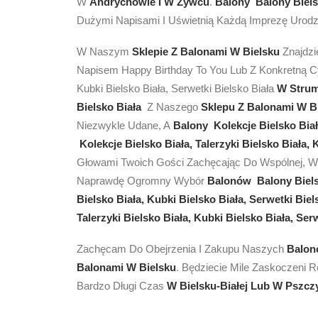
W
Andrychowie I W Żywcu
.
Balony Balony Biels
Dużymi Napisami I Uświetnią Każdą Imprezę Uro
W Naszym
Sklepie Z Balonami W Bielsku
Znajdz
Napisem Happy Birthday To You Lub Z Konkretną Cyfr
Kubki Bielsko Biała, Serwetki Bielsko Biała
W Strum
Bielsko Biała
Z Naszego
Sklepu Z Balonami W B
Niezwykle Udane, A
Balony Kolekcje Bielsko Biała
Kolekcje Bielsko Biała, Talerzyki Bielsko Biała, 
Głowami Twoich Gości Zachęcając Do Wspólnej, W
Naprawdę Ogromny Wybór
Balonów Balony Biels
Bielsko Biała, Kubki Bielsko Biała, Serwetki Bie
Talerzyki Bielsko Biała, Kubki Bielsko Biała, Ser
Zachęcam Do Obejrzenia I Zakupu Naszych
Balonó
Balonami W Bielsku
. Będziecie Mile Zaskoczeni
Bardzo Długi Czas
W Bielsku-Białej Lub W Pszcz