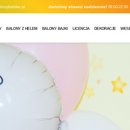
onybielsko.pl
Jesteśmy otwarci codziennie!
06:00-22:00
Y
BALONY Z HELEM
BALONY BAJKI
LICENCJA
DEKORACJE
WES