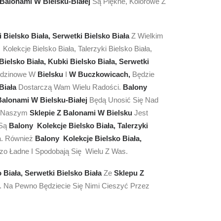
 Balonami W Bielsku-Białej
Są Piękne, Kolorowe Z
i Bielsko Biała, Serwetki Bielsko Biała
Z Wielkim
lekcje Bielsko Biała, Talerzyki Bielsko Biała,
Bielsko Biała, Kubki Bielsko Biała, Serwetki
rodzinowe W
Bielsku
I
W Buczkowicach,
Będzie
 Biała
Dostarczą Wam Wielu Radości.
Balony
Balonami W Bielsku-Białej
Będą Unosić Się Nad
Naszym
Sklepie Z Balonami W Bielsku
Jest
 Są
Balony Kolekcje Bielsko Biała, Talerzyki
a. Również
Balony Kolekcje Bielsko Biała,
zo Ładne I Spodobają Się Wielu Z Was.
 Biała, Serwetki Bielsko Biała
Ze
Sklepu Z
. Na Pewno Będziecie Się Nimi Cieszyć Przez