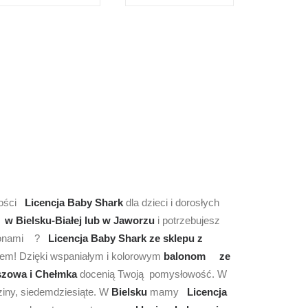
kości
Licencja Baby Shark
dla dzieci i dorosłych
ka
w Bielsku-Białej lub w Jaworzu
i potrzebujesz
alonami ?
Licencja Baby Shark ze sklepu z
tem! Dzięki wspaniałym i kolorowym
balonom
ze
szowa i Chełmka
docenią Twoją pomysłowość. W
ziny, siedemdziesiąte. W
Bielsku
mamy
Licencja