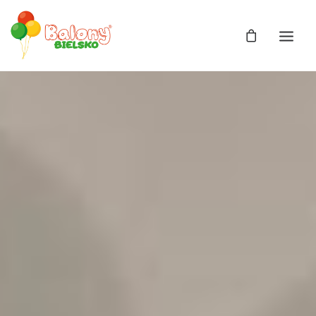
Zdjęcia
Balony
Balony z helem
Balony Bajki
Licencja