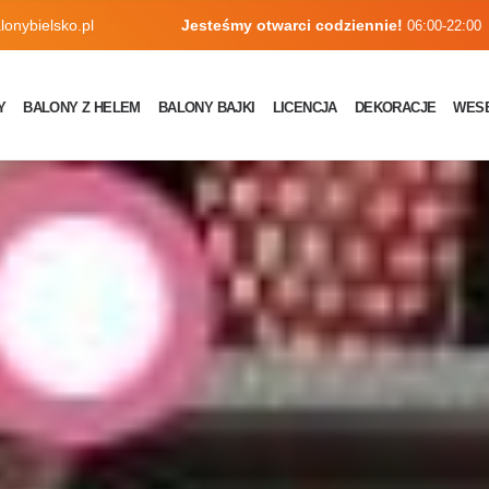
onybielsko.pl
Jesteśmy otwarci codziennie!
06:00-22:00
Y
BALONY Z HELEM
BALONY BAJKI
LICENCJA
DEKORACJE
WES