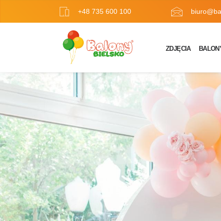
+48 735 600 100
biuro@bal
ZDJĘCIA
BALON