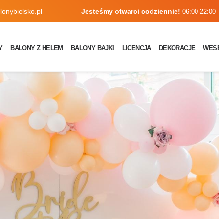
onybielsko.pl
Jesteśmy otwarci codziennie!
06:00-22:00
Y
BALONY Z HELEM
BALONY BAJKI
LICENCJA
DEKORACJE
WES