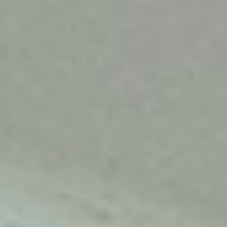
Dekoracje
Wesele
Oferta
Akcesoria
Okazje
Kontakt