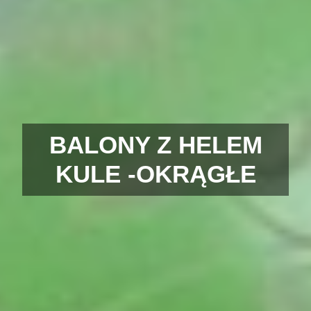
BALONY Z HELEM
KULE -OKRĄGŁE