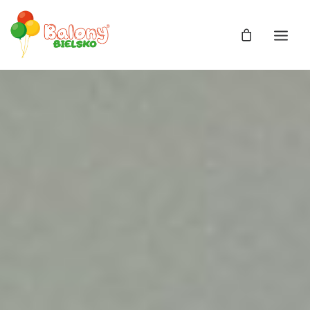
Zdjęcia
Balony
Balony z helem
Balony Bajki
Licencja