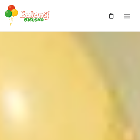
Zdjęcia
Balony
Balony z helem
Balony Bajki
Licencja