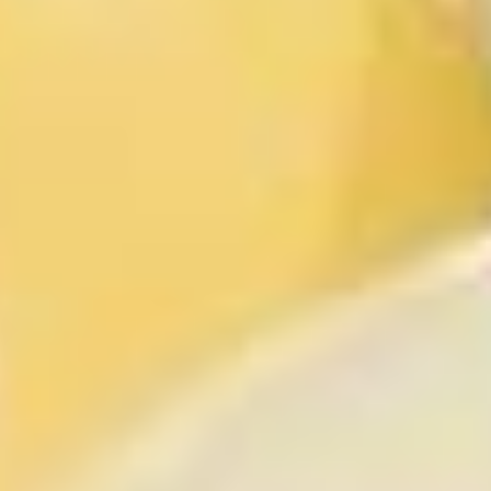
Dekoracje
Wesele
Oferta
Akcesoria
Okazje
Kontakt