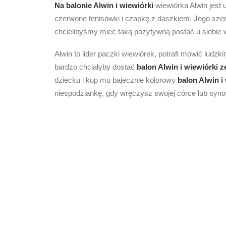
Na balonie Alwin i wiewiórki
wiewiórka Alwin jest
czerwone tenisówki i czapkę z daszkiem. Jego szer
chcielibyśmy mieć taką pozytywną postać u siebi
Alwin to lider paczki wiewiórek, potrafi mówić ludzk
bardzo chciałyby dostać
balon Alwin i wiewiórki
z
dziecku i kup mu bajecznie kolorowy
balon Alwin i
niespodziankę, gdy wręczysz swojej córce lub syn