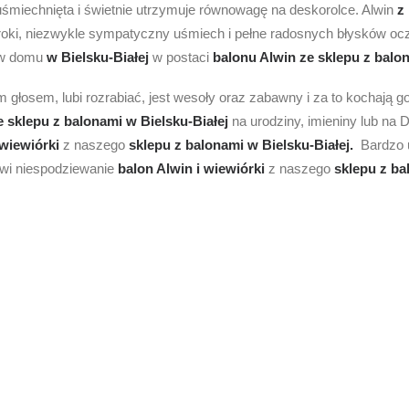
 uśmiechnięta i świetnie utrzymuje równowagę na deskorolce. Alwin
z
oki, niezwykle sympatyczny uśmiech i pełne radosnych błysków ocz
e w domu
w Bielsku-Białej
w postaci
balonu Alwin ze sklepu z balon
im głosem, lubi rozrabiać, jest wesoły oraz zabawny i za to kochają 
e sklepu z balonami w Bielsku-Białej
na urodziny, imieniny lub na
 wiewiórki
z naszego
sklepu z balonami w Bielsku-Białej.
Bardzo u
owi niespodziewanie
balon Alwin i wiewiórki
z naszego
sklepu z ba