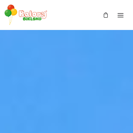
Zdjęcia
Balony
Balony z helem
Balony Bajki
Licencja