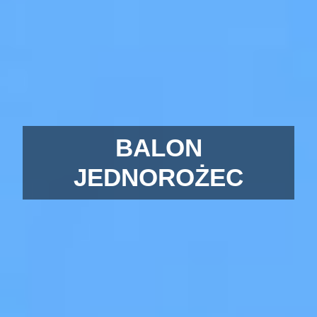
BALON
JEDNOROŻEC