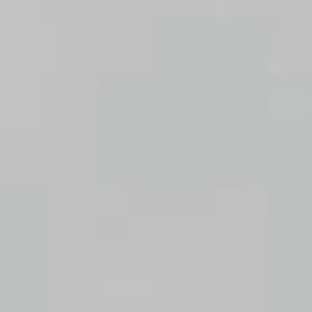
Dekoracje
Wesele
Oferta
Akcesoria
Okazje
Kontakt