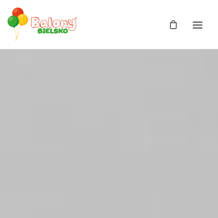
Zdjęcia
Balony
Balony z helem
Balony Bajki
Licencja