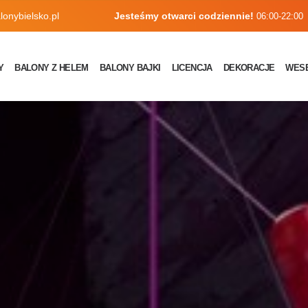
onybielsko.pl
Jesteśmy otwarci codziennie!
06:00-22:00
Y
BALONY Z HELEM
BALONY BAJKI
LICENCJA
DEKORACJE
WES