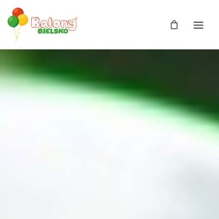
Zdjęcia
Balony
Balony z helem
Balony Bajki
Licencja