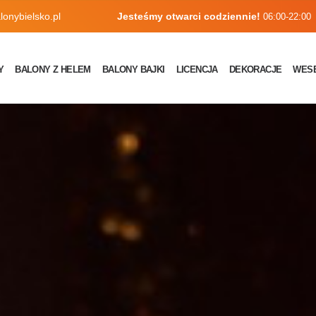
onybielsko.pl
Jesteśmy otwarci codziennie!
06:00-22:00
Y
BALONY Z HELEM
BALONY BAJKI
LICENCJA
DEKORACJE
WES