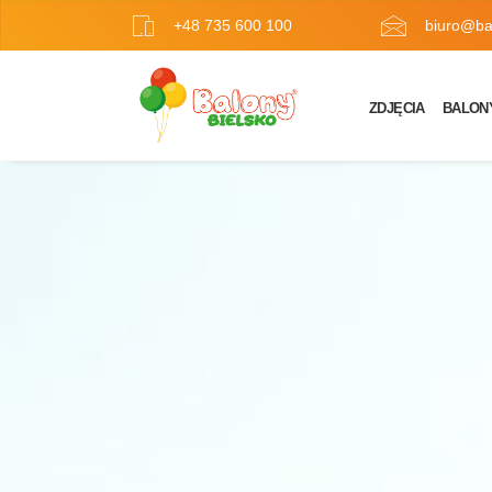
+48 735 600 100
biuro@bal
ZDJĘCIA
BALON