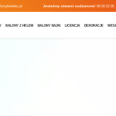
onybielsko.pl
Jesteśmy otwarci codziennie!
06:00-22:00
Y
BALONY Z HELEM
BALONY BAJKI
LICENCJA
DEKORACJE
WES