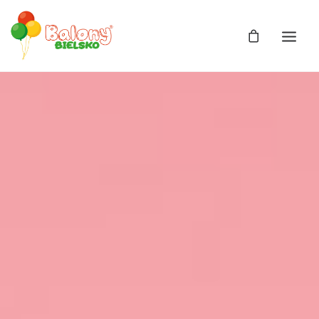
Zdjęcia
Balony
Balony z helem
Balony Bajki
Licencja