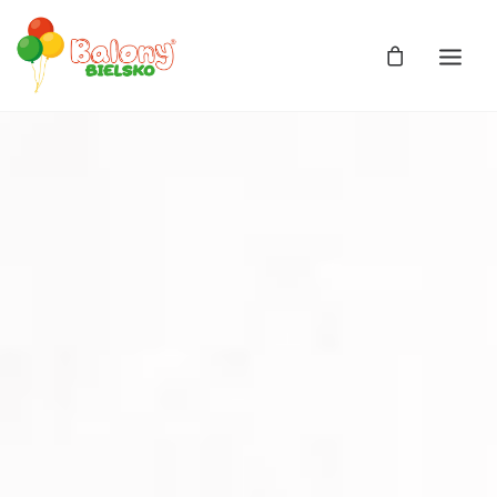
Zdjęcia
Balony
Balony z helem
Balony Bajki
Licencja