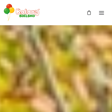
Zdjęcia
Balony
Balony z helem
Balony Bajki
Licencja