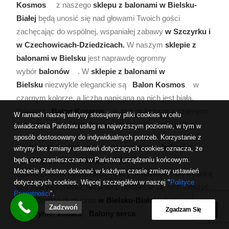
Kosmos
z naszego
sklepu z balonami w Bielsku-
Białej
będą unosić się nad głowami Twoich gości
zachęcając do wspólnej, wspaniałej zabawy
w Szczyrku i
w Czechowicach-Dziedzicach.
W naszym
sklepie z
balonami w Bielsku
jest naprawdę ogromny
wybór
balonów
. W
sklepie z balonami w
Bielsku
niezwykle eleganckie są
Balon Kosmos
w
czarnym kolorze, a liczba napisana na nich jest biała.
Również
Balon Kosmos
w złotym kolorze z czarnymi
W ramach naszej witryny stosujemy pliki cookies w celu
liczbami są bardzo ładne i spodobają się wielu z Was.
świadczenia Państwu usług na najwyższym poziomie, w tym w
sposób dostosowany do indywidualnych potrzeb. Korzystanie z
Zachęcam do obejrzenia i zakupu naszych
balonów
witryny bez zmiany ustawień dotyczących cookies oznacza, że
będą one zamieszczane w Państwa urządzeniu końcowym.
ze
sklepu z balonami w Bielsku
. Będziecie mile
Możecie Państwo dokonać w każdym czasie zmiany ustawień
zaskoczeni różnorodnością naszych balonów i ich wysoką
dotyczących cookies. Więcej szczegółów w naszej "
Polityce
jakością wykonania. Na pewno będziecie się nimi cieszyć
Prywatności
".
przez bardzo długi czas
w Bielsku-Białej lub w
Zadzwoń
Zgadzam Się
Pszczynie!
zobacz Balony serca