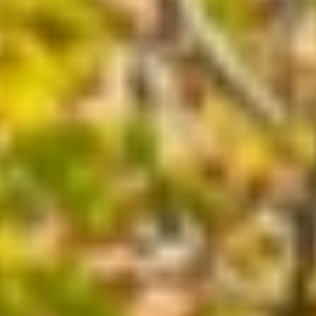
Dekoracje
Wesele
Oferta
Akcesoria
Okazje
Kontakt