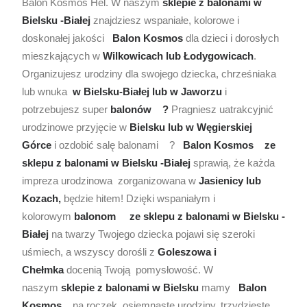
Balon Kosmos Hel. W naszym
sklepie z
balonami w
Bielsku -Białej
znajdziesz wspaniałe, kolorowe i
doskonałej jakości
Balon Kosmos
dla dzieci i dorosłych
mieszkających w
Wilkowicach lub Łodygowicach
.
Organizujesz urodziny dla swojego dziecka, chrześniaka
lub wnuka
w Bielsku-Białej lub w Jaworzu
i
potrzebujesz super
balonów ?
Pragniesz uatrakcyjnić
urodzinowe przyjęcie w
Bielsku lub w Węgierskiej
Górce
i ozdobić salę balonami ?
Balon Kosmos
ze
sklepu z balonami w Bielsku -Białej
sprawią, że każda
impreza urodzinowa zorganizowana w
Jasienicy lub
Kozach,
będzie hitem! Dzięki wspaniałym i
kolorowym
balonom
ze sklepu z balonami w Bielsku -
Białej
na twarzy Twojego dziecka pojawi się szeroki
uśmiech, a wszyscy dorośli z
Goleszowa i
Chełmka
docenią Twoją pomysłowość. W
naszym
sklepie z balonami w Bielsku
mamy
Balon
Kosmos
na roczek, osiemnaste urodziny, trzydzieste