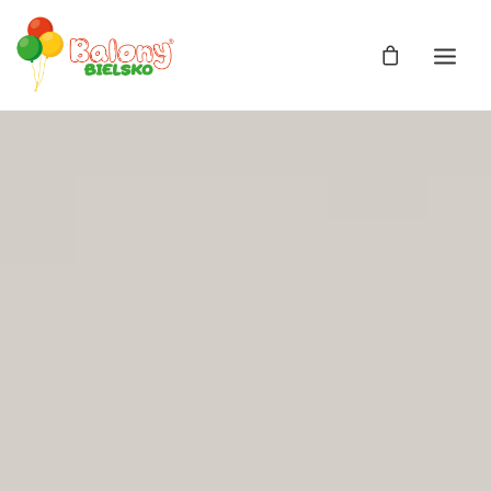
Zdjęcia
Balony
Balony z helem
Balony Bajki
Licencja