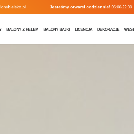
onybielsko.pl
Jesteśmy otwarci codziennie!
06:00-22:00
Y
BALONY Z HELEM
BALONY BAJKI
LICENCJA
DEKORACJE
WES