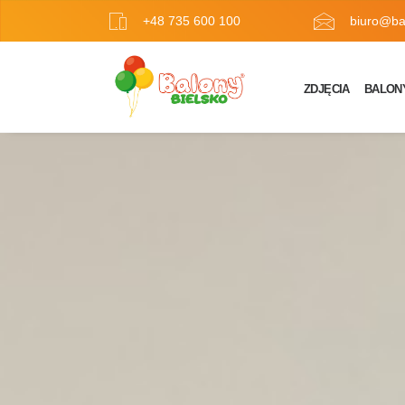
+48 735 600 100
biuro@bal
ZDJĘCIA
BALON