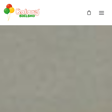
Zdjęcia
Balony
Balony z helem
Balony Bajki
Licencja