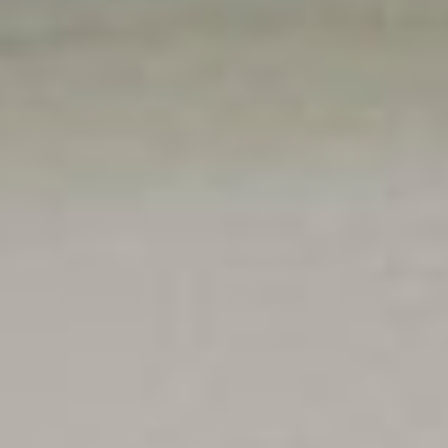
Dekoracje
Wesele
Oferta
Akcesoria
Okazje
Kontakt