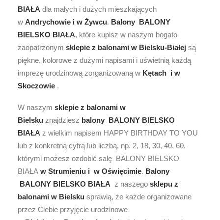
BIAŁA
dla małych i dużych mieszkających
w
Andrychowie i w Żywcu
.
Balony BALONY
BIELSKO BIAŁA
, które kupisz w naszym bogato
zaopatrzonym
sklepie z balonami w Bielsku-Białej
są
piękne, kolorowe z dużymi napisami i uświetnią każdą
imprezę urodzinową zorganizowaną w
Kętach i w
Skoczowie
.
W naszym
sklepie z balonami w
Bielsku
znajdziesz
balony BALONY BIELSKO
BIAŁA
z wielkim napisem HAPPY BIRTHDAY TO YOU
lub z konkretną cyfrą lub liczbą, np. 2, 18, 30, 40, 60,
którymi możesz ozdobić salę BALONY BIELSKO
BIAŁA
w Strumieniu i w Oświęcimie
.
Balony
BALONY BIELSKO BIAŁA
z naszego
sklepu z
balonami w Bielsku
sprawią, że każde organizowane
przez Ciebie przyjęcie urodzinowe