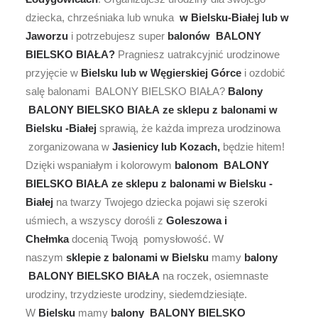
dziecka, chrześniaka lub wnuka
w Bielsku-Białej lub w
Jaworzu
i potrzebujesz super
balonów BALONY
BIELSKO BIAŁA?
Pragniesz uatrakcyjnić urodzinowe
przyjęcie w
Bielsku lub w Węgierskiej Górce
i ozdobić
salę balonami BALONY BIELSKO BIAŁA?
Balony
BALONY BIELSKO BIAŁA
ze sklepu z balonami w
Bielsku -Białej
sprawią, że każda impreza urodzinowa
zorganizowana w
Jasienicy lub Kozach,
będzie hitem!
Dzięki wspaniałym i kolorowym
balonom BALONY
BIELSKO BIAŁA
ze sklepu z balonami w Bielsku -
Białej
na twarzy Twojego dziecka pojawi się szeroki
uśmiech, a wszyscy dorośli z
Goleszowa i
Chełmka
docenią Twoją pomysłowość. W
naszym
sklepie z balonami w Bielsku
mamy
balony
BALONY BIELSKO BIAŁA
na roczek, osiemnaste
urodziny, trzydzieste urodziny, siedemdziesiąte.
W
Bielsku
mamy
balony BALONY BIELSKO