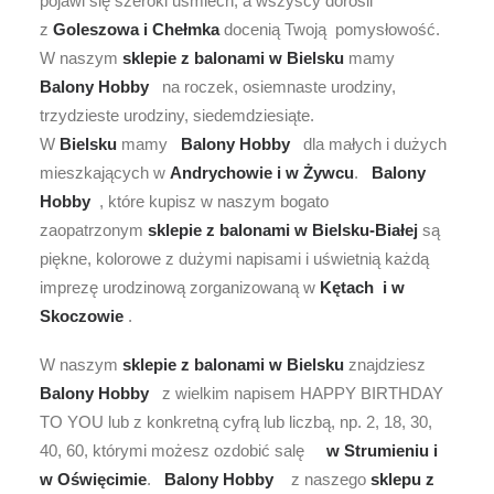
pojawi się szeroki uśmiech, a wszyscy dorośli
z
Goleszowa i Chełmka
docenią Twoją pomysłowość.
W naszym
sklepie z balonami w Bielsku
mamy
Balony Hobby
na roczek, osiemnaste urodziny,
trzydzieste urodziny, siedemdziesiąte.
W
Bielsku
mamy
Balony Hobby
dla małych i dużych
mieszkających w
Andrychowie i w Żywcu
.
Balony
Hobby
, które kupisz w naszym bogato
zaopatrzonym
sklepie z balonami w Bielsku-Białej
są
piękne, kolorowe z dużymi napisami i uświetnią każdą
imprezę urodzinową zorganizowaną w
Kętach i w
Skoczowie
.
W naszym
sklepie z balonami w Bielsku
znajdziesz
Balony Hobby
z wielkim napisem HAPPY BIRTHDAY
TO YOU lub z konkretną cyfrą lub liczbą, np. 2, 18, 30,
40, 60, którymi możesz ozdobić salę
w Strumieniu i
w Oświęcimie
.
Balony Hobby
z naszego
sklepu z