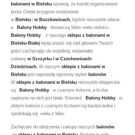
balonami w Bielsku
sprawią, że każde organizowane
przez Ciebie przyjęcie urodzinowe
w
Bielsku
i
w Buczkowicach,
będzie niezwykle udane,
a
Balony Hobby
dostarczą Wam wielu radości.
Balony Hobby
z naszego
sklepu z balonami w
Bielsku-Białej
będą unosić się nad głowami Twoich
gości zachęcając do wspólnej, wspaniałej
zabawy
w Szczyrku i w Czechowicach-
Dziedzicach.
W naszym
sklepie z balonami w
Bielsku
jest naprawdę ogromny wybór
balonów
.
W
sklepie z balonami w Bielsku
niezwykle eleganckie
są
Balony Hobby
w czarnym kolorze, a liczba
napisana na nich jest biała. Również
Balony Hobby
w
złotym kolorze z czarnymi liczbami są bardzo ładne i
spodobają się wielu z Was.
Zachęcam do obejrzenia i zakupu naszych
balonów
ze
sklepu z balonami w Bielsku
. Będziecie mile