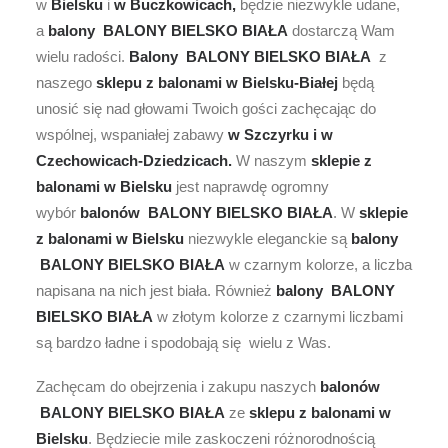
w
Bielsku
i
w Buczkowicach,
będzie niezwykle udane,
a
balony BALONY BIELSKO BIAŁA
dostarczą Wam
wielu radości.
Balony BALONY BIELSKO BIAŁA
z
naszego
sklepu z balonami w Bielsku-Białej
będą
unosić się nad głowami Twoich gości zachęcając do
wspólnej, wspaniałej zabawy
w Szczyrku i w
Czechowicach-Dziedzicach.
W naszym
sklepie z
balonami w Bielsku
jest naprawdę ogromny
wybór
balonów BALONY BIELSKO BIAŁA
. W
sklepie
z balonami w Bielsku
niezwykle eleganckie są
balony
BALONY BIELSKO BIAŁA
w czarnym kolorze, a liczba
napisana na nich jest biała. Również
balony BALONY
BIELSKO BIAŁA
w złotym kolorze z czarnymi liczbami
są bardzo ładne i spodobają się wielu z Was.
Zachęcam do obejrzenia i zakupu naszych
balonów
BALONY BIELSKO BIAŁA
ze
sklepu z balonami w
Bielsku
. Będziecie mile zaskoczeni różnorodnością