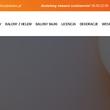
onybielsko.pl
Jesteśmy otwarci codziennie!
06:00-22:00
Y
BALONY Z HELEM
BALONY BAJKI
LICENCJA
DEKORACJE
WES