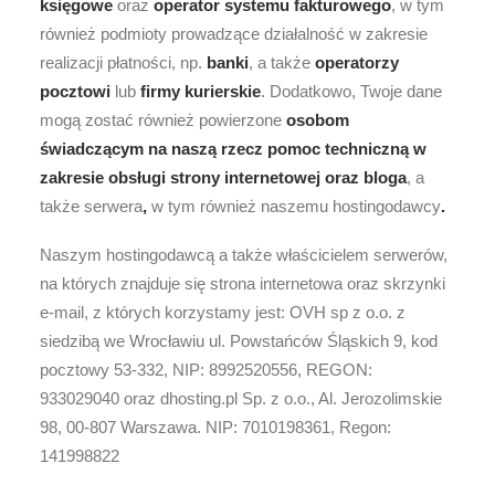
księgowe
oraz
operator systemu fakturowego
, w tym
również podmioty prowadzące działalność w zakresie
realizacji płatności, np.
banki
, a także
operatorzy
pocztowi
lub
firmy kurierskie
. Dodatkowo, Twoje dane
mogą zostać również powierzone
osobom
świadczącym na naszą rzecz pomoc techniczną w
zakresie obsługi strony internetowej oraz bloga
, a
także serwera
,
w tym również naszemu
hostingodawcy
.
Naszym hostingodawcą a także właścicielem serwerów,
na których znajduje się strona internetowa oraz
skrzynki
e-mail, z których korzystamy jest: OVH sp z o.o. z
siedzibą we Wrocławiu ul. Powstańców Śląskich 9, kod
pocztowy 53-332, NIP: 8992520556, REGON:
933029040 oraz dhosting.pl Sp. z o.o., Al. Jerozolimskie
98, 00-807 Warszawa. NIP: 7010198361, Regon:
141998822