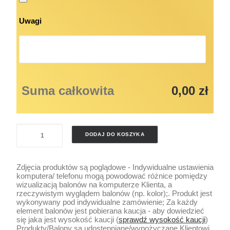
Uwagi
Suma całkowita
0,00 zł
ilość
DODAJ DO KOSZYKA
AKCESORIA
DEKORACYJNE
Zdjęcia produktów są poglądowe - Indywidualne ustawienia
ŚWIECZKI
komputera/ telefonu mogą powodować różnice pomiędzy
wizualizacją balonów na komputerze Klienta, a
rzeczywistym wyglądem balonów (np. kolor);. Produkt jest
wykonywany pod indywidualne zamówienie; Za każdy
element balonów jest pobierana kaucja - aby dowiedzieć
się jaka jest wysokość kaucji (
sprawdź wysokość kaucji
)
Produkty/Balony są udostępniane/wypożyczane Klientowi.