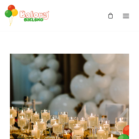
Zdjęcia
Balony
Balony z helem
Balony Bajki
Licencja