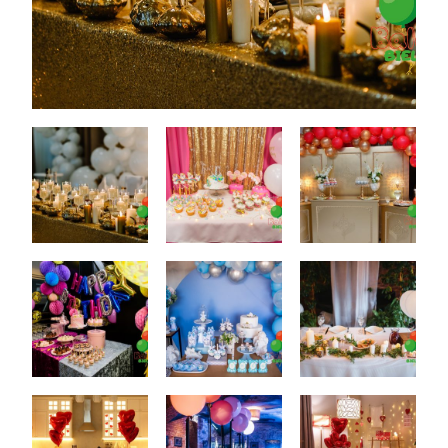
Dekoracje
Wesele
Oferta
Akcesoria
Okazje
Kontakt