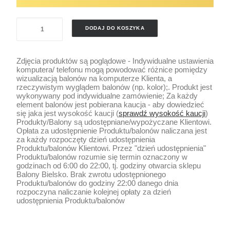
ilość
DODAJ DO KOSZYKA
AKCESORIA
DEKORACYJNE
Zdjęcia produktów są poglądowe - Indywidualne ustawienia
SZARFY
komputera/ telefonu mogą powodować różnice pomiędzy
wizualizacją balonów na komputerze Klienta, a
rzeczywistym wyglądem balonów (np. kolor);. Produkt jest
wykonywany pod indywidualne zamówienie; Za każdy
element balonów jest pobierana kaucja - aby dowiedzieć
się jaka jest wysokość kaucji (
sprawdź wysokość kaucji
)
Produkty/Balony są udostępniane/wypożyczane Klientowi.
Opłata za udostępnienie Produktu/balonów naliczana jest
za każdy rozpoczęty dzień udostępnienia
Produktu/balonów Klientowi. Przez "dzień udostępnienia"
Produktu/balonów rozumie się termin oznaczony w
godzinach od 6:00 do 22:00, tj. godziny otwarcia sklepu
Balony Bielsko. Brak zwrotu udostępnionego
Produktu/balonów do godziny 22:00 danego dnia
rozpoczyna naliczanie kolejnej opłaty za dzień
udostępnienia Produktu/balonów