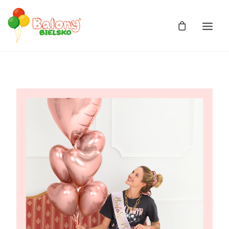
Zdjęcia
Balony
Balony z helem
Balony Bajki
Licencja