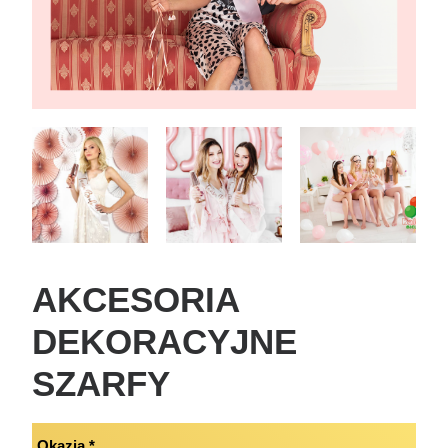
Dekoracje
Wesele
Oferta
Akcesoria
Okazje
Kontakt
AKCESORIA
DEKORACYJNE
SZARFY
Okazja
*