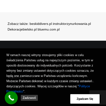
Zobacz także:
beskiddivers.pl
instruktorzynurkowania.pl
Dekoracjebielsko.pl
bluemu.com.pl
W ramach naszej witryny stosujemy pliki cookies w celu
świadczenia Państwu usług na najwyższym poziomie, w tym w
sposób dostosowany do indywidualnych potrzeb. Korzystanie z
Polityka prywatności
witryny bez zmiany ustawień dotyczących cookies oznacza, że
będą one zamieszczane w Państwa urządzeniu końcowym.
Regulamin
Możecie Państwo dokonać w każdym czasie zmiany ustawień
© 2026 Balony Bielsko Dekoracje Bielsko. Wszystkie prawa
dotyczących cookies. Więcej szczegółów w naszej "
Polityce
zastrzeżone
Prywatności
".
Zadzwoń
Zgadzam Się