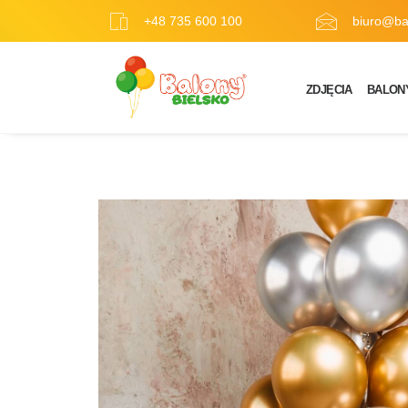
+48 735 600 100
biuro@bal
ZDJĘCIA
BALON