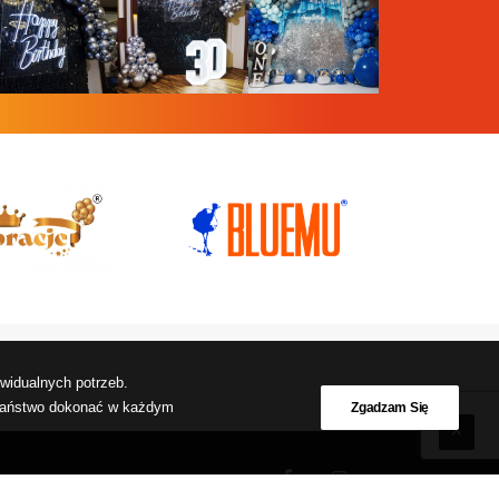
widualnych potrzeb.
 Państwo dokonać w każdym
Zgadzam Się