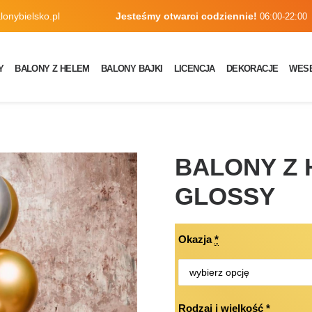
onybielsko.pl
Jesteśmy otwarci codziennie!
06:00-22:00
Y
BALONY Z HELEM
BALONY BAJKI
LICENCJA
DEKORACJE
WES
BALONY Z
GLOSSY
Okazja
*
Rodzaj i wielkość
*