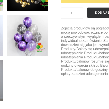
ilość
DODAJ 
BALONY
Z
Zdjęcia produktów są poglądo
HELEM
mogą powodować różnice pomi
LATEKSOWE
a rzeczywistym wyglądem balo
indywidualne zamówienie; Za 
GLOSSY
dowiedzieć się jaka jest wyso
Produkty/Balony są udostępni
udostępnienie Produktu/balon
udostępnienia Produktu/balonó
Produktu/balonów rozumie się 
godziny otwarcia sklepu Balo
Produktu/balonów do godziny 
opłaty za dzień udostępnieni