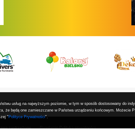
pl
Dekoracjebielsko.pl
bluemu.com.pl
Państwu usług na najwyższym poziomie, w tym w sposób dostosowany do indy
acza, że będą one zamieszczane w Państwa urządzeniu końcowym. Możecie
zej "
Polityce Prywatności
".
rawa zastrzeżone
Regulamin
Polityka prywatności