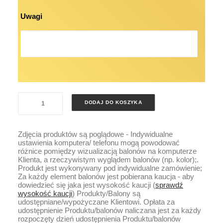
Uwagi
ilość
DODAJ DO KOSZYKA
DEKORACJA
GOTOWA
Zdjęcia produktów są poglądowe - Indywidualne
ŚCIANKA
ustawienia komputera/ telefonu mogą powodować
GIRLANDA
różnice pomiędzy wizualizacją balonów na komputerze
Klienta, a rzeczywistym wyglądem balonów (np. kolor);.
1000
Produkt jest wykonywany pod indywidualne zamówienie;
ZŁ
Za każdy element balonów jest pobierana kaucja - aby
dowiedzieć się jaka jest wysokość kaucji (
sprawdź
wysokość kaucji
) Produkty/Balony są
udostępniane/wypożyczane Klientowi. Opłata za
udostępnienie Produktu/balonów naliczana jest za każdy
rozpoczęty dzień udostępnienia Produktu/balonów