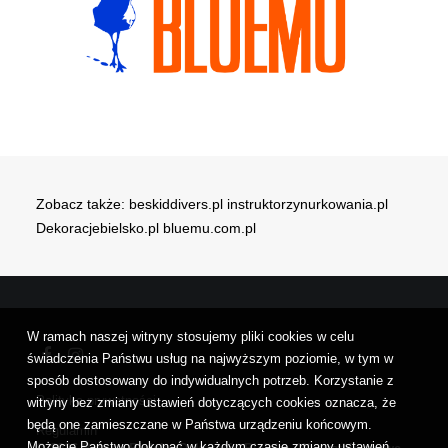
Zobacz także:
beskiddivers.pl
instruktorzynurkowania.pl
Dekoracjebielsko.pl
bluemu.com.pl
W ramach naszej witryny stosujemy pliki cookies w celu
świadczenia Państwu usług na najwyższym poziomie, w tym w
sposób dostosowany do indywidualnych potrzeb. Korzystanie z
Polityka prywatności
witryny bez zmiany ustawień dotyczących cookies oznacza, że
będą one zamieszczane w Państwa urządzeniu końcowym.
Regulamin
Możecie Państwo dokonać w każdym czasie zmiany ustawień