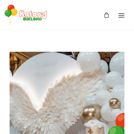
Zdjęcia
Balony
Balony z helem
Balony Bajki
Licencja