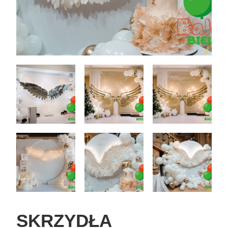
Dekoracje
Wesele
Oferta
Akcesoria
Okazje
Kontakt
SKRZYDŁA