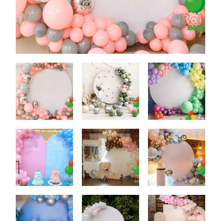
Dekoracje
Wesele
Oferta
Akcesoria
Okazje
Kontakt