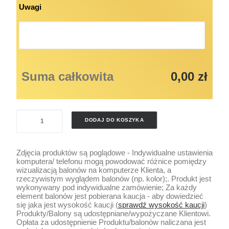
Uwagi
Suma całkowita
0,00 zł
ilość
DODAJ DO KOSZYKA
TŁO
DEKORACJI
Zdjęcia produktów są poglądowe - Indywidualne ustawienia
MATERIAŁ
komputera/ telefonu mogą powodować różnice pomiędzy
KOLOR
wizualizacją balonów na komputerze Klienta, a
rzeczywistym wyglądem balonów (np. kolor);. Produkt jest
wykonywany pod indywidualne zamówienie; Za każdy
element balonów jest pobierana kaucja - aby dowiedzieć
się jaka jest wysokość kaucji (
sprawdź wysokość kaucji
)
Produkty/Balony są udostępniane/wypożyczane Klientowi.
Opłata za udostępnienie Produktu/balonów naliczana jest