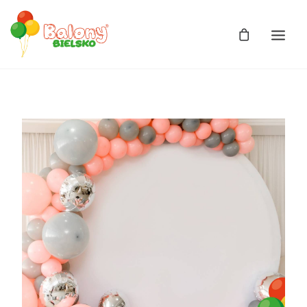
Zdjęcia
Balony
Balony z helem
Balony Bajki
Licencja